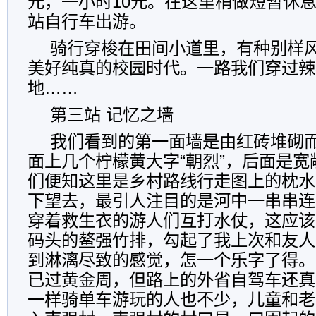
元，一小时
10
元。在这里稍做短暂休
站自行车出游。
骑行穿梭在田间小道里，有种别样
美好纯真的校园时代。一路我们穿过辣
地
……
第三站 记忆之墙
我们看到的第一面墙是由红砖堆砌
面上几个柠檬黄大字
“
朝烈
”
，后面是宽
们便知这里是乡村路线行走图上的枕水
下望去，最引人注目的是河中一串串连
穿着救生衣的游人们互打水仗，这应该
码头的鳌强竹排，勾起了我上次和友人
到淋漓尽致的感觉，怎一个乐字了得。
已过黄金周，但路上的外省自驾车还真
一样骑单车游玩的人也不少，儿童和老