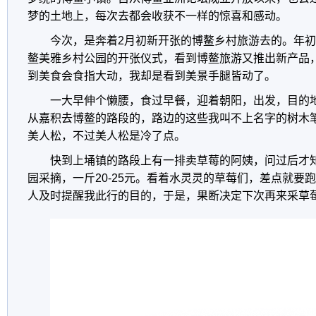
梦的土地上，每次去都会收获不一样的惊喜和感动。
今次，是奔着
2
月初新开张的博鳌乡村旅游去的。年初
鳌美雅乡村公园的开张仪式，看到博鳌旅游又推出新产品
到美食会食指大动，我却是看到美景手腿皆动了。
一大早伸个懒腰，食过早餐，迎着朝阳，出发，目的
从嘉积去博鳌的路段的，路边的这些我叫不上名字的树木
美人松，不过美人松是冷了点。
快到上埇镇的路段上有一排卖草莓的阿姨，问过后才
园采摘，一斤
20-25
元。看着水灵灵的草莓们，差点就要跑
人及时提醒我此行的目的，于是，果断决定下次再来采草