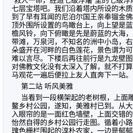
“
救人一命，胜造七级浮屠
”
里的七级浮
七层宝塔吧。我们沿着塔内所设的木质
到了早有耳闻的尼泊尔国王亲奉镏金佛
顶外围所设置的鸟瞰台上，向上望是蓝
檐风铃，向下俯瞰是先是蔚蓝的大海，
带滩，万泉河，不知名的洲中小岛，右
朵盛开在河畔的白色莲花，景色谓为可
难以言尽。下楼后再往前行是九龙壁图
对佛教文化没有太深入了解，就不打算
马观花一遍后便拉上友人直奔下一站。
第二站 听风美雅
当看到一段横架起的老树根，上面
鳌乡村公园，遂知，美雅村已到。从大
入眼帘的是一面红色墙壁，上面交错的
怡然自得的乡村公园行走图。循着小路
瑰色栅栏围起的淳朴农家，一边是郁郁