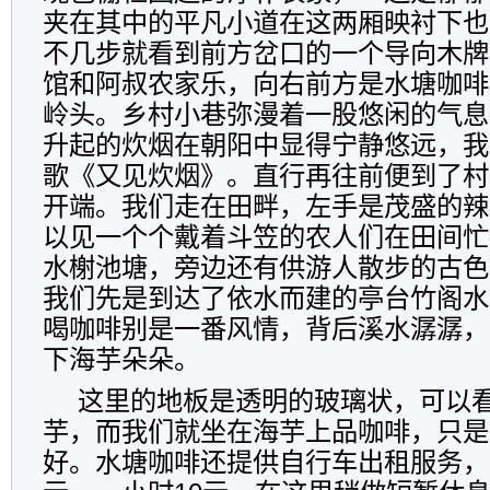
夹在其中的平凡小道在这两厢映衬下也
不几步就看到前方岔口的一个导向木牌
馆和阿叔农家乐，向右前方是水塘咖啡
岭头。乡村小巷弥漫着一股悠闲的气息
升起的炊烟在朝阳中显得宁静悠远，我
歌《又见炊烟》。直行再往前便到了村
开端。我们走在田畔，左手是茂盛的辣
以见一个个戴着斗笠的农人们在田间忙
水榭池塘，旁边还有供游人散步的古色
我们先是到达了依水而建的亭台竹阁水
喝咖啡别是一番风情，背后溪水潺潺，
下海芋朵朵。
这里的地板是透明的玻璃状，可以
芋，而我们就坐在海芋上品咖啡，只是
好。水塘咖啡还提供自行车出租服务，