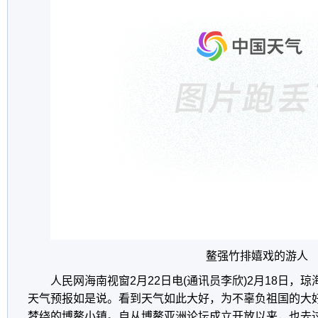
鳌强竹排嬉戏的游人
人民网海南视窗
2
月
22
日电
(
通讯员李欣
)2
月
18
日，琼
天气预报如是说。看到天气如此大好，为不辜负祖国的大
梦绕的博鳌小镇。自从博鳌亚洲论坛成立开放以来，也去