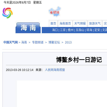
今天是
2026年8月7日
星期五
首页
海南首页
天气预报
旅游天气
灾
海口
|
三亚
|
儋州
|
五指山
|
琼海
|
定安
|
文
中国天气网
>
海南
>
专题频道
>
博鳌论坛
>
2013
博鳌乡村一日游记
2013-03-26 10:12:14 来源：
人民网海南视窗