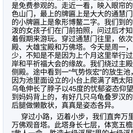
是免费参观的。走近一看，映入眼帘的
色山门，最上的牌匾上是大大的通慧门
的小牌匾上是象形博鳌二字。我们到的
泼的女孩子们在门前拍照，问过后才知
着假期来游玩。穿过通慧门往里，依次
殿、大雄宝殿和万佛塔。今天是周一，
少，不知是不是因为上个月这里举行过
岸和平祈福大会的缘故。我们绕过主殿
侧殿。途中看到一
“
气势恢宏
”
的放生池
因为池里面设立的小台上爬满了晒太阳
乌龟伸长了脖子以
45
度的忧郁姿态仰
到妈妈背上的，有好几只乌龟叠罗汉的
后腿做懒散状，真真是姿态各异。
穿过小路，迈着小步，我们直奔万
万佛观音塔。此塔身长七层，体宽五檐