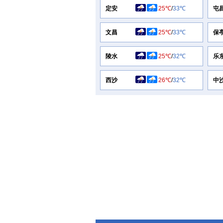
定安
25℃
/
33℃
屯
文昌
25℃
/
33℃
保
陵水
25℃
/
32℃
乐
西沙
26℃
/
32℃
中