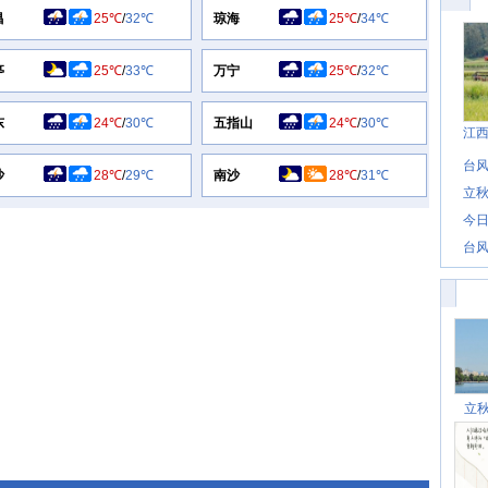
昌
25℃
/
32℃
琼海
25℃
/
34℃
亭
25℃
/
33℃
万宁
25℃
/
32℃
东
24℃
/
30℃
五指山
24℃
/
30℃
江
台风
沙
28℃
/
29℃
南沙
28℃
/
31℃
立秋
今日
台风
立