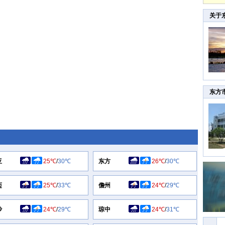
关于
东方
亚
25℃
/
30℃
东方
26℃
/
30℃
迈
25℃
/
33℃
儋州
24℃
/
29℃
沙
24℃
/
29℃
琼中
24℃
/
31℃