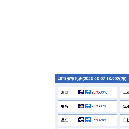
城市预报列表(2026-08-07 18:00发布)
海口
25℃
/
33℃
三
临高
25℃
/
32℃
澄
昌江
25℃
/
28℃
白