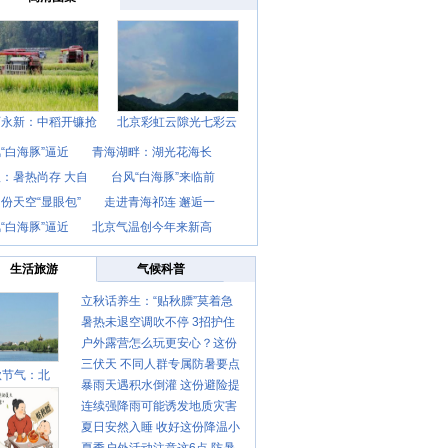
西永新：中稻开镰抢
北京彩虹云隙光七彩云
“白海豚”逼近
青海湖畔：湖光花海长
：暑热尚存 大自
台风“白海豚”来临前
份天空“显眼包”
走进青海祁连 邂逅一
“白海豚”逼近
北京气温创今年来新高
生活旅游
气候科普
立秋话养生：“贴秋膘”莫着急
暑热未退空调吹不停 3招护住
先清暑再防燥
户外露营怎么玩更安心？这份
肩颈不酸痛
三伏天 不同人群专属防暑要点
攻略请收好
秋节气：北
暴雨天遇积水倒灌 这份避险提
请收好
连续强降雨可能诱发地质灾害
示请收好
夏日安然入睡 收好这份降温小
这些前兆要知道