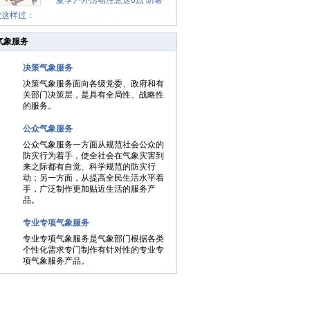
夏季户外活动注意这6点 防暑
贴士
秋这样过：
健身两不误
气象服务
决策气象服务
决策气象服务面向各级党委、政府和有
关部门决策层，是具有全局性、战略性
的服务。
公众气象服务
公众气象服务一方面从规范社会公众的
防灾行为着手，使全社会在气象灾害到
来之际都有自觉、科学规范的防灾行
动；另一方面，从提高全民生活水平着
手，广泛制作更加贴近生活的服务产
品。
专业专项气象服务
专业专项气象服务是气象部门根据各类
个性化需求专门制作有针对性的专业专
项气象服务产品。