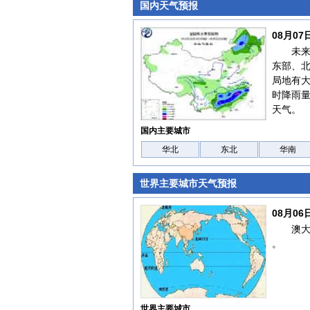
国内天气预报
08月0
未
东部、
局地有大
时降雨量
天气。
国内主要城市
华北
东北
华南
世界主要城市天气预报
08月0
澳
。
世界主要城市