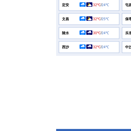
定安
32℃
/
24℃
屯
文昌
32℃
/
25℃
保
陵水
30℃
/
24℃
乐
西沙
32℃
/
24℃
中