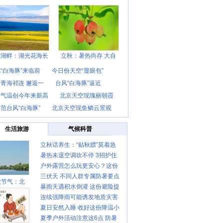
海湖畔：湖光花海长
立秋：暑热尚存 大自
“白海豚”来临前
今日份天空“显眼包”
青海祁连 邂逅一
台风“白海豚”逼近
京气温创今年来新高
北京天空现瑰丽朝霞
范台风“白海豚”
北京天空现鱼鳞云景观
生活旅游
气候科普
立秋话养生：“贴秋膘”莫着急
暑热未退空调吹不停 3招护住
先清暑再防燥
户外露营怎么玩更安心？这份
肩颈不酸痛
三伏天 不同人群专属防暑要点
攻略请收好
秋节气：北
暴雨天遇积水倒灌 这份避险提
请收好
连续强降雨可能诱发地质灾害
示请收好
夏日安然入睡 收好这份降温小
这些前兆要知道
夏季户外活动注意这6点 防暑
贴士