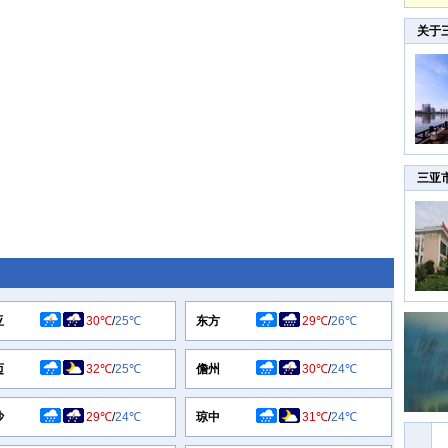
关于
三亚
亚
30℃
/
25℃
东方
29℃
/
26℃
迈
32℃
/
25℃
儋州
30℃
/
24℃
沙
29℃
/
24℃
琼中
31℃
/
24℃