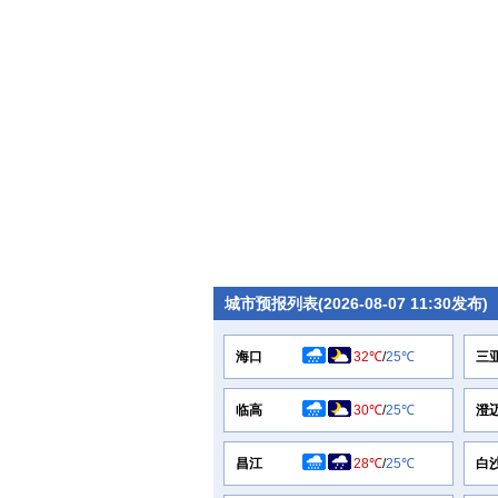
城市预报列表(2026-08-07 11:30发布)
海口
32℃
/
25℃
三
临高
30℃
/
25℃
澄
昌江
28℃
/
25℃
白