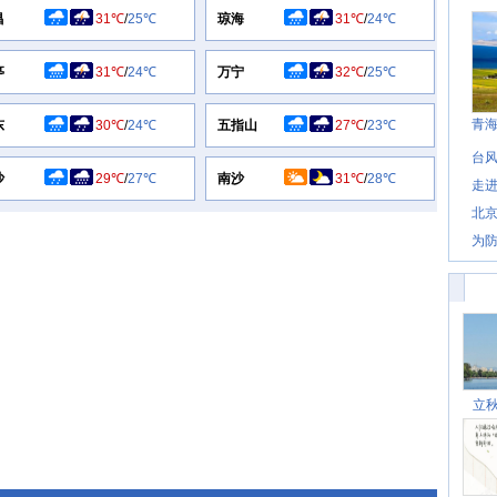
昌
31℃
/
25℃
琼海
31℃
/
24℃
亭
31℃
/
24℃
万宁
32℃
/
25℃
青
东
30℃
/
24℃
五指山
27℃
/
23℃
台风
沙
29℃
/
27℃
南沙
31℃
/
28℃
走进
北
为防
立