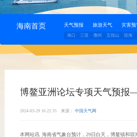
海南首页
天气预报
旅游天气
灾害预
海口
三亚
儋州
五指山
琼海
博鳌亚洲论坛专项天气预报—
2024-03-29 16:22:35
来源：
中国天气网
本网站讯 海南省气象台预计，29日白天，博鳌镇和琼