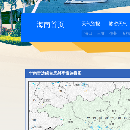
海南首页
天气预报
旅游天气
海口
三亚
儋州
五指
华南雷达组合反射率雷达拼图