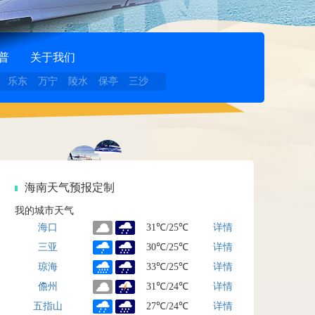
普
关于我们
乐东
万宁
陵水
保亭
三沙
海南天气预报定制
我的城市天气
海口
31℃
/
25℃
详情
三亚
30℃
/
25℃
详情
琼海
33℃
/
25℃
详情
儋州
31℃
/
24℃
详情
五指山
27℃
/
24℃
详情