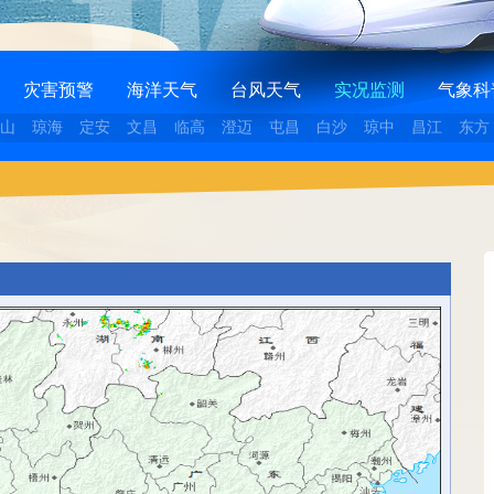
灾害预警
海洋天气
台风天气
实况监测
气象科
山
琼海
定安
文昌
临高
澄迈
屯昌
白沙
琼中
昌江
东方