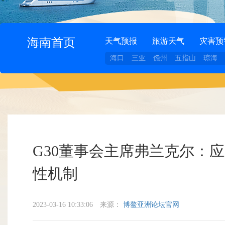
海南首页
天气预报
旅游天气
灾害预
海口
三亚
儋州
五指山
琼海
G30董事会主席弗兰克尔：
性机制
2023-03-16 10:33:06
来源：
博鳌亚洲论坛官网