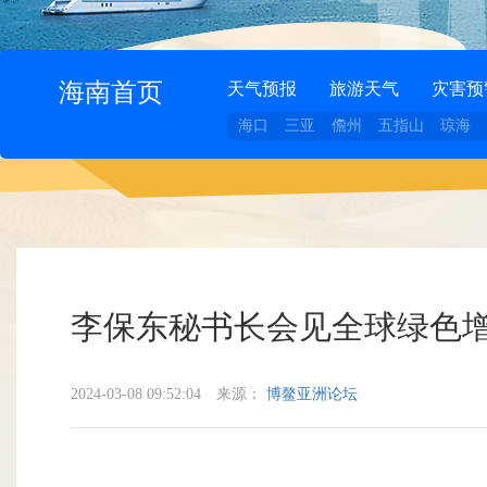
海南首页
天气预报
旅游天气
灾害预
海口
三亚
儋州
五指山
琼海
李保东秘书长会见全球绿色增
2024-03-08 09:52:04
来源：
博鳌亚洲论坛