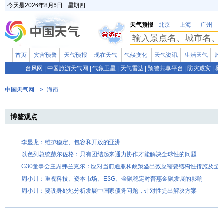
今天是
2026年8月6日
星期四
天气预报
北京
上海
广州
首页
灾害预警
天气预报
现在天气
气候变化
天气资讯
生活天气
台风网
|
中国旅游天气网
|
气象卫星
|
天气雷达
|
预警共享平台
|
防灾减灾
|
中国天气网 >
海南
博鳌观点
李显龙：维护稳定、包容和开放的亚洲
以色列总统赫尔佐格：只有团结起来通力协作才能解决全球性的问题
G30董事会主席弗兰克尔：应对当前通胀和政策溢出效应需要结构性措施及
周小川：重视科技、资本市场、ESG、金融稳定对普惠金融发展的影响
周小川：要设身处地分析发展中国家债务问题，针对性提出解决方案