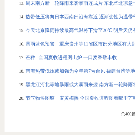
周末南方新一轮降雨来袭暴雨连成片 东北华北凉意
热带低压将向日本西南部沿海靠近 逐渐变性为温带
今天北京降雨持续最高气温将下滑至20℃ 明后天仍
暴雨蓝色预警：重庆贵州等11省区市部分地区有大
芒种 | 全国夏收进程图出炉 一口麦香敬丰收
南海热带低压或加强为今年第7号台风 福建台湾等
黑龙江河北等地暴雨或大暴雨来袭 南方新一轮降雨
节气物候图鉴：麦黄梅熟 全国夏收进程图看哪里芒
总400