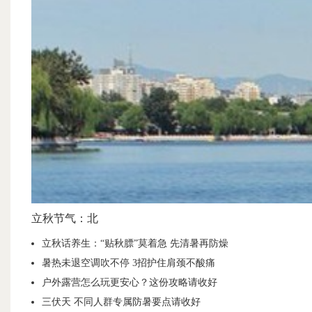
立秋节气：北
立秋话养生：“贴秋膘”莫着急 先清暑再防燥
暑热未退空调吹不停 3招护住肩颈不酸痛
户外露营怎么玩更安心？这份攻略请收好
三伏天 不同人群专属防暑要点请收好