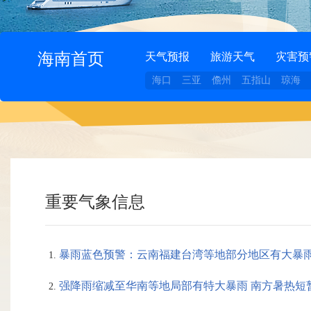
海南首页
天气预报
旅游天气
灾害预
海口
三亚
儋州
五指山
琼海
重要气象信息
暴雨蓝色预警：云南福建台湾等地部分地区有大暴雨
强降雨缩减至华南等地局部有特大暴雨 南方暑热短