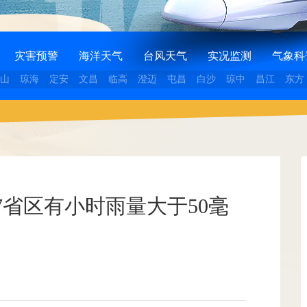
灾害预警
海洋天气
台风天气
实况监测
气象科
山
琼海
定安
文昌
临高
澄迈
屯昌
白沙
琼中
昌江
东方
省区有小时雨量大于50毫