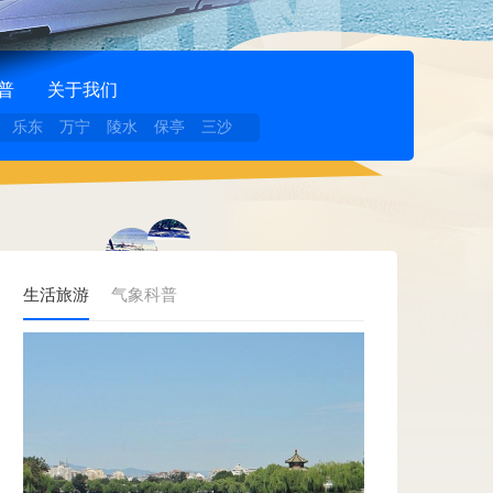
普
关于我们
乐东
万宁
陵水
保亭
三沙
生活旅游
气象科普