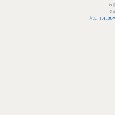
制
郑
京ICP证010385