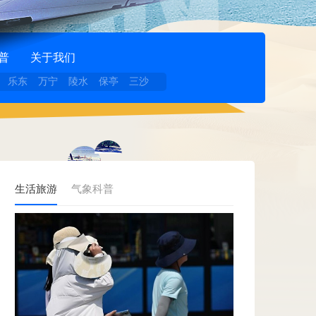
普
关于我们
乐东
万宁
陵水
保亭
三沙
生活旅游
气象科普