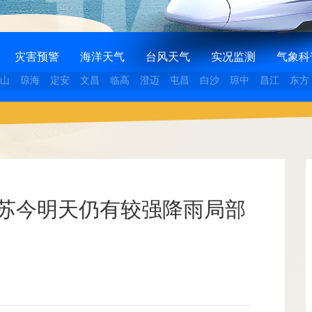
灾害预警
海洋天气
台风天气
实况监测
气象科
山
琼海
定安
文昌
临高
澄迈
屯昌
白沙
琼中
昌江
东方
江苏今明天仍有较强降雨局部