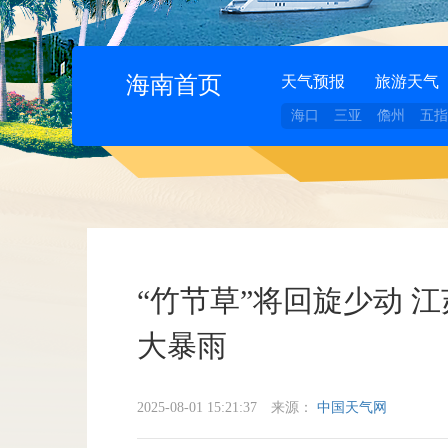
海南首页
天气预报
旅游天气
海口
三亚
儋州
五指
“竹节草”将回旋少动 
大暴雨
2025-08-01 15:21:37
来源：
中国天气网