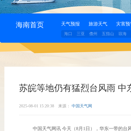
海南首页
天气预报
旅游天气
灾害预
海口
三亚
儋州
五指山
琼海
苏皖等地仍有猛烈台风雨 中
2025-08-01 15:20:38
来源：
中国天气网
中国天气网讯 今天（8月1日），华东一带的台