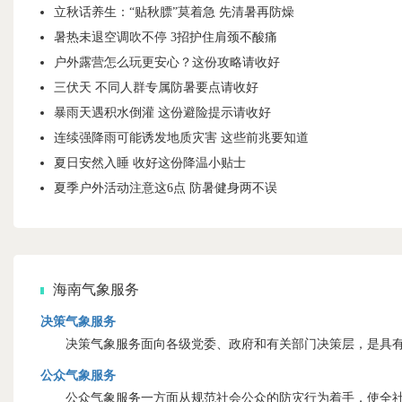
立秋话养生：“贴秋膘”莫着急 先清暑再防燥
暑热未退空调吹不停 3招护住肩颈不酸痛
户外露营怎么玩更安心？这份攻略请收好
三伏天 不同人群专属防暑要点请收好
暴雨天遇积水倒灌 这份避险提示请收好
连续强降雨可能诱发地质灾害 这些前兆要知道
夏日安然入睡 收好这份降温小贴士
夏季户外活动注意这6点 防暑健身两不误
海南气象服务
决策气象服务
决策气象服务面向各级党委、政府和有关部门决策层，是具有
公众气象服务
公众气象服务一方面从规范社会公众的防灾行为着手，使全社会