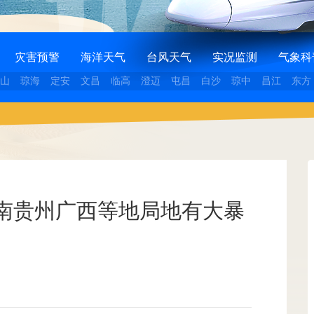
灾害预警
海洋天气
台风天气
实况监测
气象科
山
琼海
定安
文昌
临高
澄迈
屯昌
白沙
琼中
昌江
东方
南贵州广西等地局地有大暴