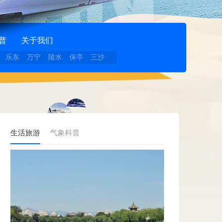
普
关于我们
乐东
万宁
陵水
保亭
三沙
生活旅游
气象科普