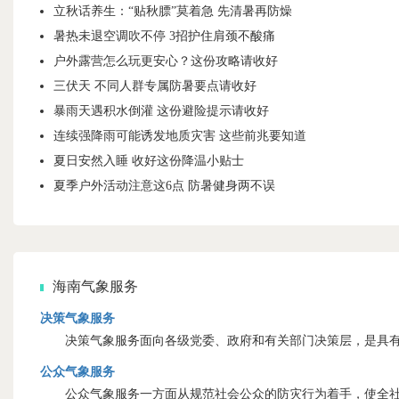
立秋话养生：“贴秋膘”莫着急 先清暑再防燥
暑热未退空调吹不停 3招护住肩颈不酸痛
户外露营怎么玩更安心？这份攻略请收好
三伏天 不同人群专属防暑要点请收好
暴雨天遇积水倒灌 这份避险提示请收好
连续强降雨可能诱发地质灾害 这些前兆要知道
夏日安然入睡 收好这份降温小贴士
夏季户外活动注意这6点 防暑健身两不误
海南气象服务
决策气象服务
决策气象服务面向各级党委、政府和有关部门决策层，是具有
公众气象服务
公众气象服务一方面从规范社会公众的防灾行为着手，使全社会