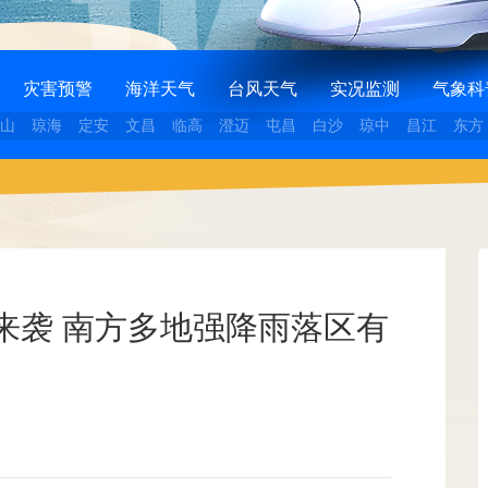
灾害预警
海洋天气
台风天气
实况监测
气象科
山
琼海
定安
文昌
临高
澄迈
屯昌
白沙
琼中
昌江
东方
来袭 南方多地强降雨落区有