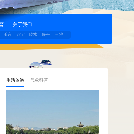
普
关于我们
乐东
万宁
陵水
保亭
三沙
生活旅游
气象科普