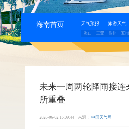
海南首页
天气预报
旅游天气
海口
三亚
儋州
五指
未来一周两轮降雨接连
所重叠
2026-06-02 16:09:44
来源：
中国天气网