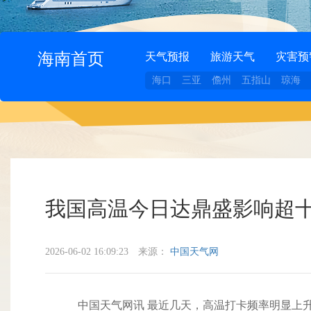
海南首页
天气预报
旅游天气
灾害预
海口
三亚
儋州
五指山
琼海
我国高温今日达鼎盛影响超十
2026-06-02 16:09:23
来源：
中国天气网
中国天气网讯 最近几天，高温打卡频率明显上升