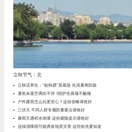
立秋节气：北
立秋话养生：“贴秋膘”莫着急 先清暑再防燥
暑热未退空调吹不停 3招护住肩颈不酸痛
户外露营怎么玩更安心？这份攻略请收好
三伏天 不同人群专属防暑要点请收好
暴雨天遇积水倒灌 这份避险提示请收好
连续强降雨可能诱发地质灾害 这些前兆要知道