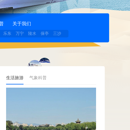
普
关于我们
乐东
万宁
陵水
保亭
三沙
生活旅游
气象科普