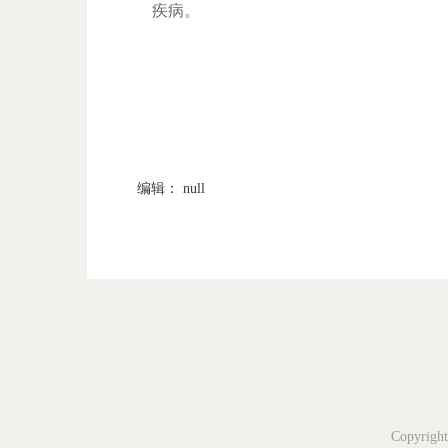
疾病。
编辑： null
Copyri