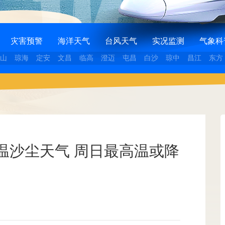
灾害预警
海洋天气
台风天气
实况监测
气象科
山
琼海
定安
文昌
临高
澄迈
屯昌
白沙
琼中
昌江
东方
温沙尘天气 周日最高温或降