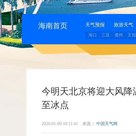
海南首页
天气预报
旅游天气
海口
三亚
儋州
五指
今明天北京将迎大风降
至冰点
2026-01-09 10:11:41
来源：
中国天气网