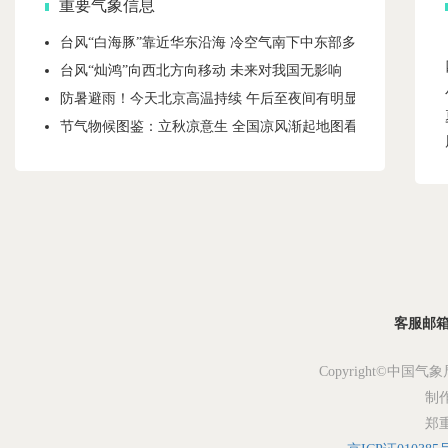
重要气象信息
台风“白海豚”靠近华东沿海 冷空气南下中东部多地暑热缓解
台风“灿鸿”向西北方向移动 未来对我国无影响
防暑避雨！今天北京高温持续 午后至夜间有明显雷雨局地有暴
节气物候图鉴：立秋凉意生 全国凉风渐起地图看哪里将暑气渐
客服邮箱：s
Copyright©中国气象
制
郑