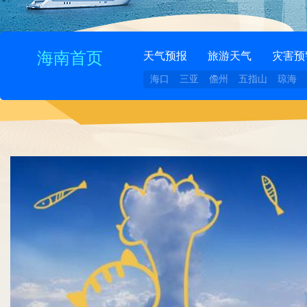
海南首页
天气预报
旅游天气
灾害预
海口
三亚
儋州
五指山
琼海