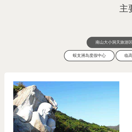
主
南山大小洞天旅游
蜈支洲岛度假中心
临