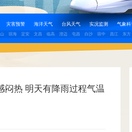
灾害预警
海洋天气
台风天气
实况监测
气象科
山
琼海
定安
文昌
临高
澄迈
屯昌
白沙
琼中
昌江
东方
感闷热 明天有降雨过程气温