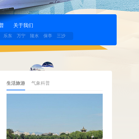
普
关于我们
乐东
万宁
陵水
保亭
三沙
生活旅游
气象科普