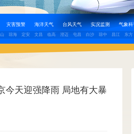
灾害预警
海洋天气
台风天气
实况监测
气象科
山
琼海
定安
文昌
临高
澄迈
屯昌
白沙
琼中
昌江
东方
京今天迎强降雨 局地有大暴