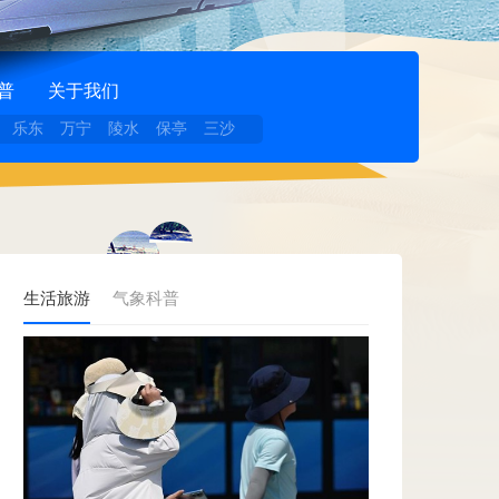
普
关于我们
乐东
万宁
陵水
保亭
三沙
生活旅游
气象科普