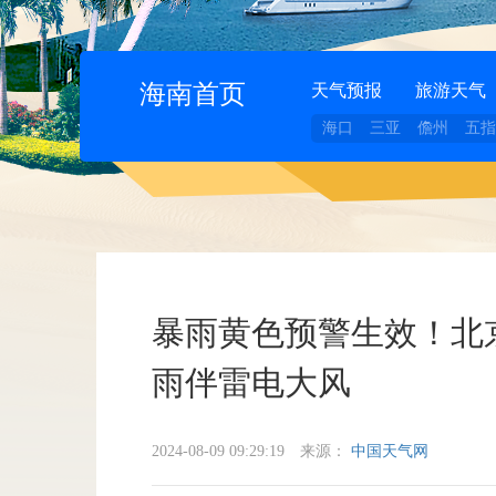
海南首页
天气预报
旅游天气
海口
三亚
儋州
五指
暴雨黄色预警生效！北
雨伴雷电大风
2024-08-09 09:29:19
来源：
中国天气网