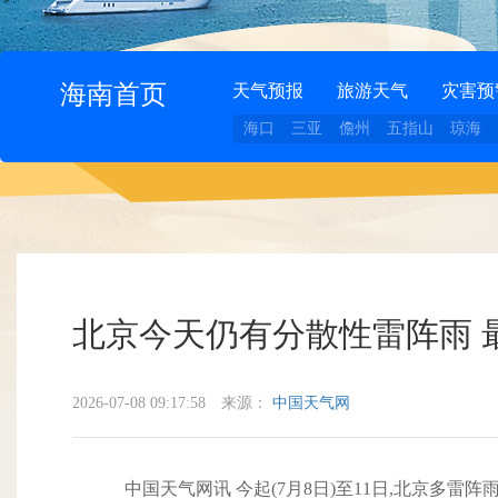
海南首页
天气预报
旅游天气
灾害预
海口
三亚
儋州
五指山
琼海
北京今天仍有分散性雷阵雨 
2026-07-08 09:17:58
来源：
中国天气网
中国天气网讯 今起(7月8日)至11日,北京多雷