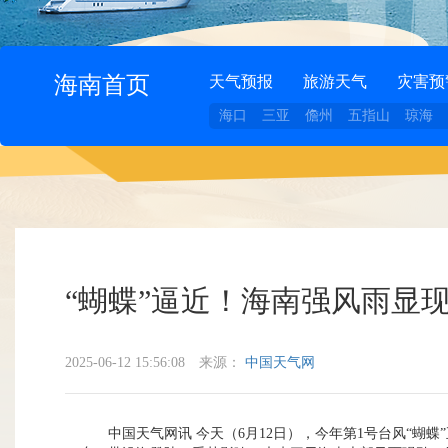
海南首页
天气预报
旅游天气
灾害预
海口
三亚
儋州
五指山
琼海
“蝴蝶”逼近！海南强风雨显
2025-06-12 15:56:08
来源：
中国天气网
中国天气网讯 今天（6月12日），今年第1号台风“蝴