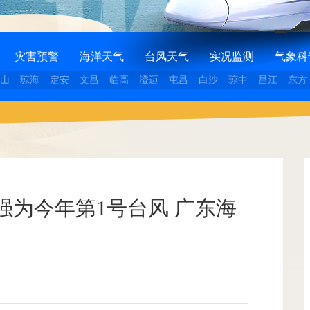
灾害预警
海洋天气
台风天气
实况监测
气象科
山
琼海
定安
文昌
临高
澄迈
屯昌
白沙
琼中
昌江
东方
强为今年第1号台风 广东海