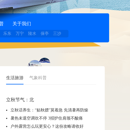
普
关于我们
乐东
万宁
陵水
保亭
三沙
生活旅游
气象科普
立秋节气：北
立秋话养生：“贴秋膘”莫着急 先清暑再防燥
暑热未退空调吹不停 3招护住肩颈不酸痛
户外露营怎么玩更安心？这份攻略请收好