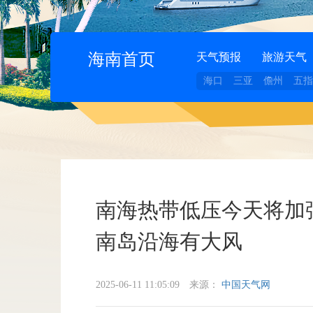
海南首页
天气预报
旅游天气
海口
三亚
儋州
五指
南海热带低压今天将加
南岛沿海有大风
2025-06-11 11:05:09
来源：
中国天气网