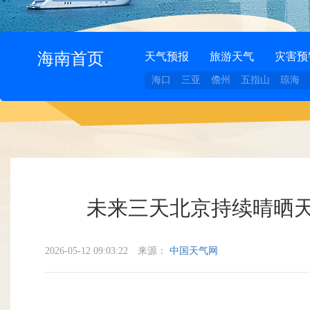
海南首页
天气预报
旅游天气
灾害预
海口
三亚
儋州
五指山
琼海
未来三天北京持续晴晒天气
2026-05-12 09:03:22
来源：
中国天气网