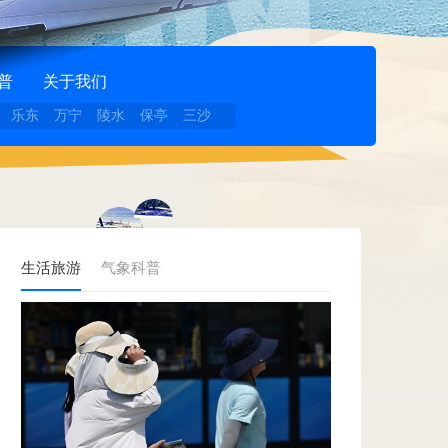
普
关于我们
乐东
万宁
陵水
保亭
三沙
生活旅游
气象科普