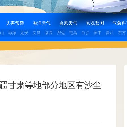
灾害预警
海洋天气
台风天气
实况监测
气象科
山
琼海
定安
文昌
临高
澄迈
屯昌
白沙
琼中
昌江
东方
新疆甘肃等地部分地区有沙尘