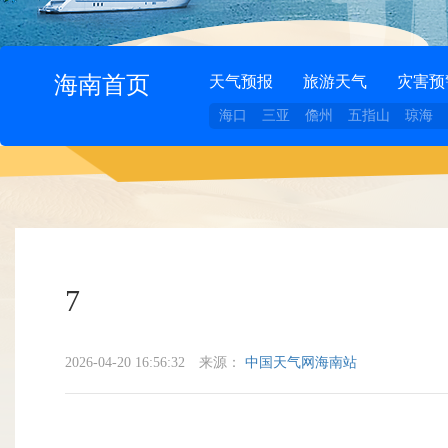
海南首页
天气预报
旅游天气
灾害预
海口
三亚
儋州
五指山
琼海
7
2026-04-20 16:56:32
来源：
中国天气网海南站