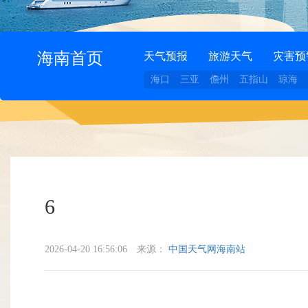
海南首页
天气预报
旅游天气
灾害预
海口
三亚
儋州
五指山
琼海
6
2026-04-20 16:56:06
来源：
中国天气网海南站