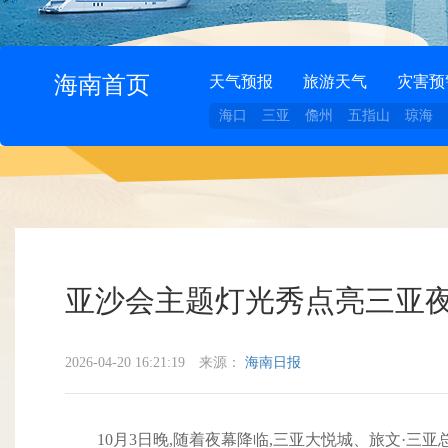
海南首页
天气预报
旅游天气
灾害预
海口
三亚
儋州
五指山
琼海
亚沙会主题灯光秀点亮三亚夜
2026-04-20 16:21:19
来源：
海南日报
10月3日晚,随着夜幕降临,三亚大悦城、旅文·