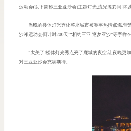
运动会(以下简称三亚亚沙会)主题灯光,流光溢彩间,将
当晚的楼体灯光秀让整座城市被赛事热情点燃,营造
沙滩运动会倒计时200天”“相约三亚 逐梦亚沙”等字
“太美了!楼体灯光秀点亮了鹿城的夜空,让夜晚更
对三亚亚沙会充满期待。