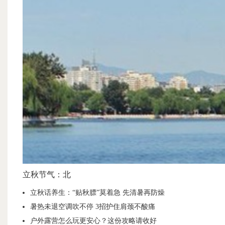
立秋节气：北
立秋话养生：“贴秋膘”莫着急 先清暑再防燥
暑热未退空调吹不停 3招护住肩颈不酸痛
户外露营怎么玩更安心？这份攻略请收好