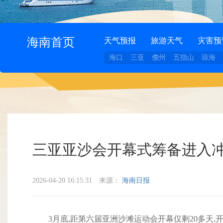
海南首页
天气预报
旅游天气
灾害预
海口
三亚
儋州
五指山
琼海
三亚亚沙会开幕式筹备进入冲
2026-04-20 16:15:31
来源：
海南日报
3月底,距第六届亚洲沙滩运动会开幕仅剩20多天