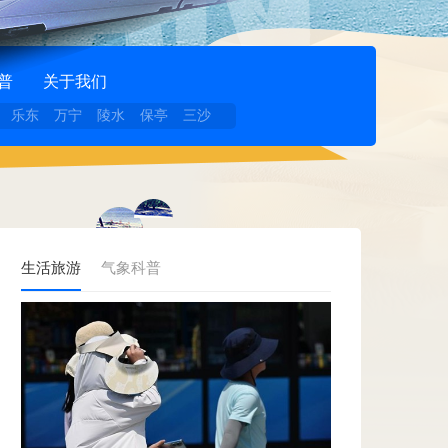
普
关于我们
乐东
万宁
陵水
保亭
三沙
生活旅游
气象科普