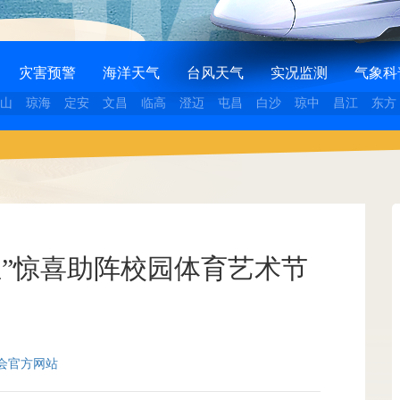
灾害预警
海洋天气
台风天气
实况监测
气象科
山
琼海
定安
文昌
临高
澄迈
屯昌
白沙
琼中
昌江
东方
亚”惊喜助阵校园体育艺术节
会官方网站