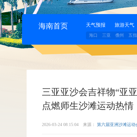
海南首页
天气预报
旅游天气
海口
三亚
儋州
五指
三亚亚沙会吉祥物“亚
点燃师生沙滩运动热情
2026-03-24 08:15:04
来源：
第六届亚洲沙滩运动