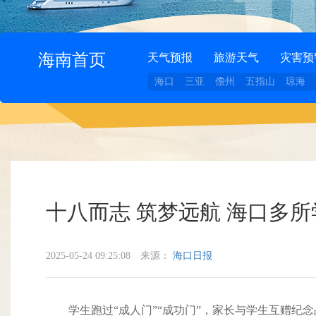
海南首页
天气预报
旅游天气
灾害预
海口
三亚
儋州
五指山
琼海
十八而志 筑梦远航 海口多所
2025-05-24 09:25:08
来源：
海口日报
学生跑过“成人门”“成功门”，家长与学生互赠