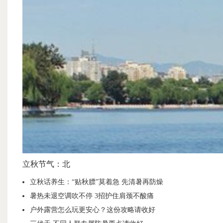
立秋节气：北
立秋话养生：“贴秋膘”莫着急 先清暑再防燥
暑热未退空调吹不停 3招护住肩颈不酸痛
户外露营怎么玩更安心？这份攻略请收好