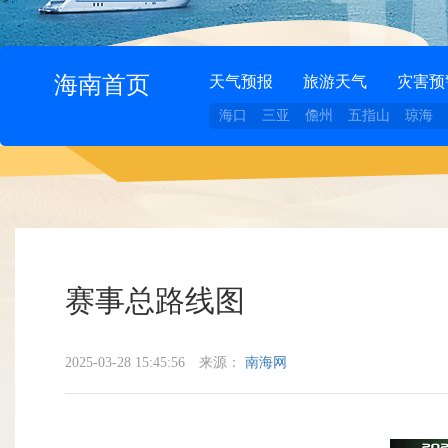
海南首页
天气预报
旅游天气
灾害预
海口
三亚
儋州
五指山
琼海
赛事总路线图
2025-03-28 15:45:56
来源：
南海网