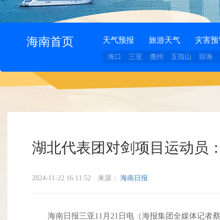
海南首页
天气预报
旅游天气
灾害预
海口
三亚
儋州
五指山
琼海
湖北代表团对剑项目运动员：
2024-11-22 16:11:52
来源：
海南日报
海南日报三亚11月21日电（海报集团全媒体记者