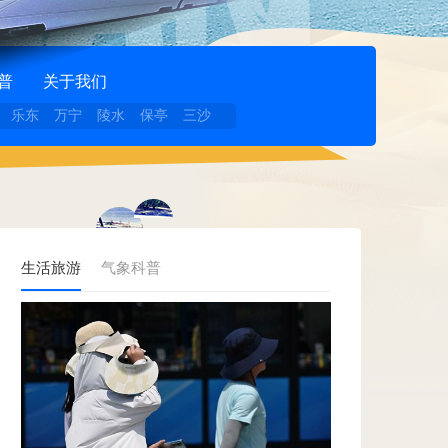
普
关于我们
乐东
万宁
陵水
保亭
三沙
生活旅游
气象科普