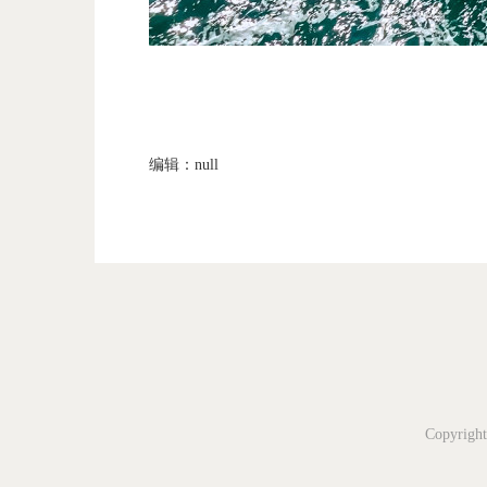
编辑：null
Copyri