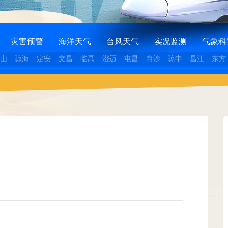
灾害预警
海洋天气
台风天气
实况监测
气象科
山
琼海
定安
文昌
临高
澄迈
屯昌
白沙
琼中
昌江
东方