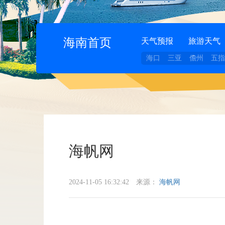
海南首页
天气预报
旅游天气
海口
三亚
儋州
五指
海帆网
2024-11-05 16:32:42
来源：
海帆网