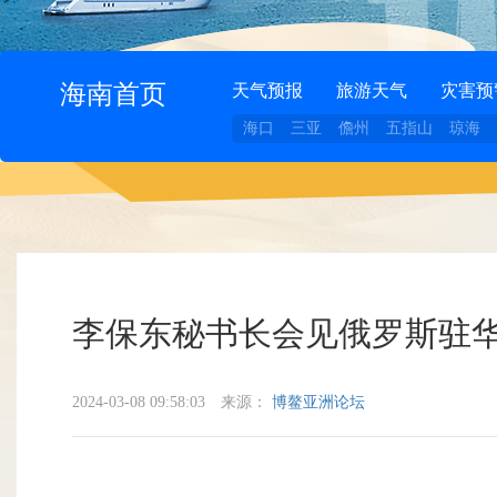
海南首页
天气预报
旅游天气
灾害预
海口
三亚
儋州
五指山
琼海
李保东秘书长会见俄罗斯驻
2024-03-08 09:58:03
来源：
博鳌亚洲论坛