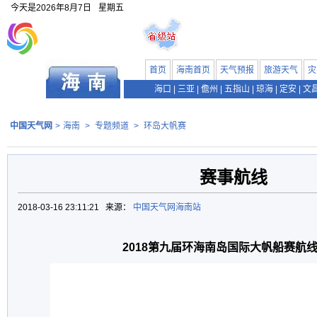
今天是
2026年8月7日
星期五
首页
海南首页
天气预报
旅游天气
灾
海口
|
三亚
|
儋州
|
五指山
|
琼海
|
定安
|
文
中国天气网
>
海南
>
专题频道
>
环岛大帆赛
赛事航线
2018-03-16 23:11:21 来源：
中国天气网海南站
2018第九届环海南岛国际大帆船赛航线（