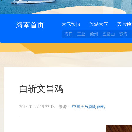
海南首页
天气预报
旅游天气
灾害预
海口
三亚
儋州
五指山
琼海
白斩文昌鸡
2015-01-27 16:33:13
来源：
中国天气网海南站