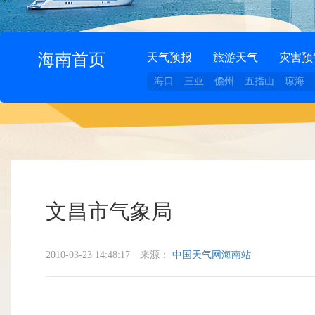
海南首页
天气预报
旅游天气
灾害预
海口
三亚
儋州
五指山
琼海
文昌市气象局
2010-03-23 14:48:17
来源：
中国天气网海南站